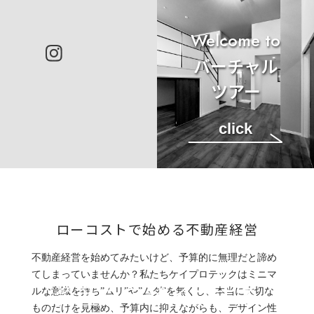
Welcome to
バーチャル
ツアー
click
ローコストで始める不動産経営
不動産経営を始めてみたいけど、予算的に無理だと諦め
てしまっていませんか？私たちケイプロテックはミニマ
資産をデザインする
ルな意識を持ち”ムリ”や”ムダ”を無くし、本当に大切な
ものだけを見極め、予算内に抑えながらも、デザイン性