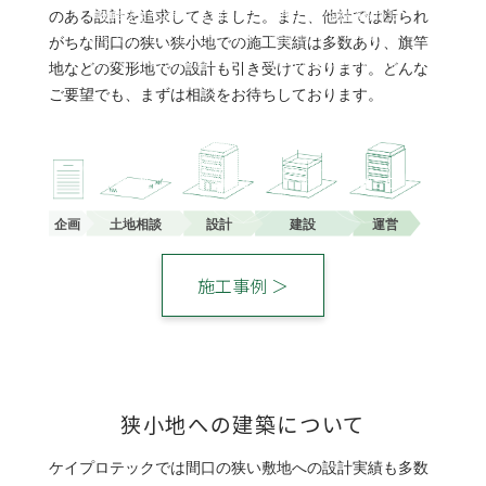
不動産経営をお考えの方向けに、共同住宅や福祉施設の設
のある設計を追求してきました。また、他社では断られ
計をメインに行なっております。 建設コンサルティング会
がちな間口の狭い狭小地での施工実績は多数あり、旗竿
社のECONと連携することで、土地の相談から建物運営開
地などの変形地での設計も引き受けております。どんな
始までサポート致します。お気軽にご相談ください。
ご要望でも、まずは相談をお待ちしております。
デザイン性
ローコスト
変形地も可
施工事例 ＞
狭小地への建築について
ケイプロテックでは間口の狭い敷地への設計実績も多数